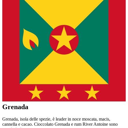
Grenada
Grenada, isola delle spezie, è leader in noce moscata, macis,
cannella e cacao. Cioccolato Grenada e rum River Antoine sono