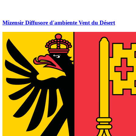
Mizensir Diffusore d'ambiente Vent du Désert