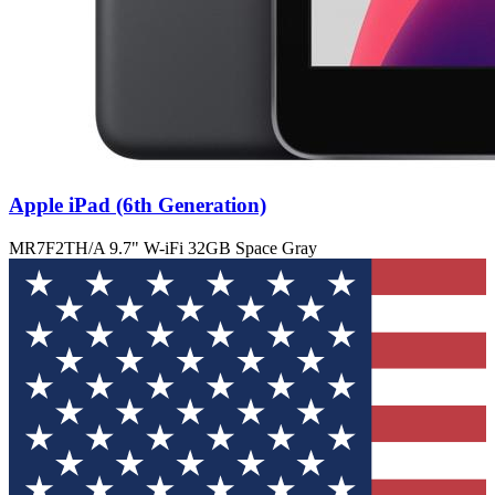
Apple iPad (6th Generation)
MR7F2TH/A 9.7" W-iFi 32GB Space Gray