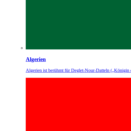
Algerien
Algerien ist berühmt für Deglet-Nour-Datteln („Königin