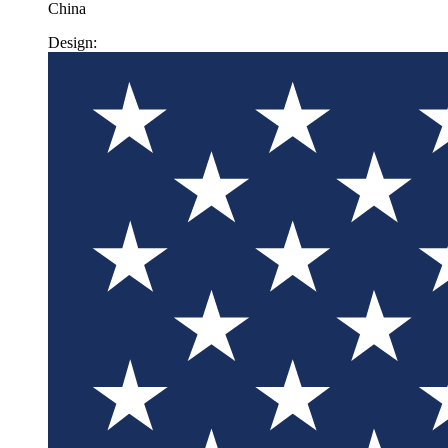
China
Design: