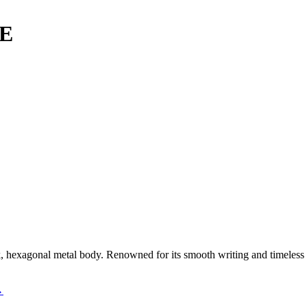
NE
, hexagonal metal body. Renowned for its smooth writing and timeless 
→