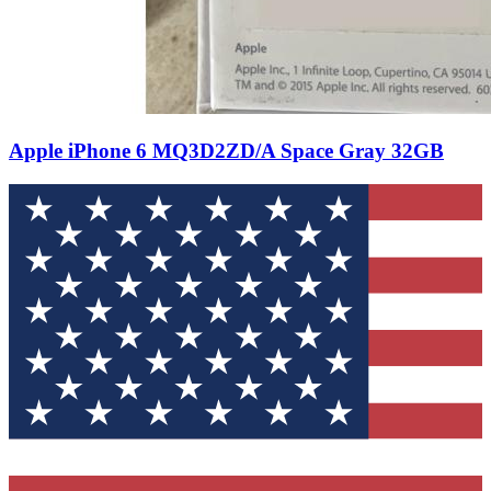
Apple iPhone 6 MQ3D2ZD/A Space Gray 32GB