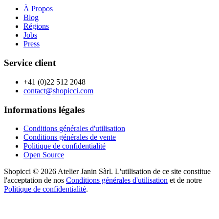
À Propos
Blog
Régions
Jobs
Press
Service client
+41 (0)22 512 2048
contact@shopicci.com
Informations légales
Conditions générales d'utilisation
Conditions générales de vente
Politique de confidentialité
Open Source
Shopicci © 2026 Atelier Janin Sàrl. L'utilisation de ce site constitue
l'acceptation de nos
Conditions générales d'utilisation
et de notre
Politique de confidentialité
.