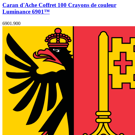
Caran d'Ache Coffret 100 Crayons de couleur
Luminance 6901™
6901.900