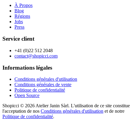
À Propos
Blog
Régions
Jobs
Press
Service client
+41 (0)22 512 2048
contact@shopicci.com
Informations légales
Conditions générales d'utilisation
Conditions générales de vente
Politique de confidentialité
Open Source
Shopicci © 2026 Atelier Janin Sàrl. L'utilisation de ce site constitue
l'acceptation de nos
Conditions générales d'utilisation
et de notre
Politique de confidentialité
.