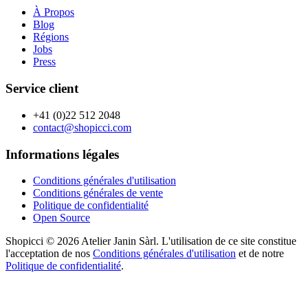
À Propos
Blog
Régions
Jobs
Press
Service client
+41 (0)22 512 2048
contact@shopicci.com
Informations légales
Conditions générales d'utilisation
Conditions générales de vente
Politique de confidentialité
Open Source
Shopicci © 2026 Atelier Janin Sàrl. L'utilisation de ce site constitue
l'acceptation de nos
Conditions générales d'utilisation
et de notre
Politique de confidentialité
.