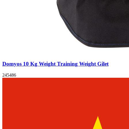
Domyos 10 Kg Weight Training Weight Gilet
245486