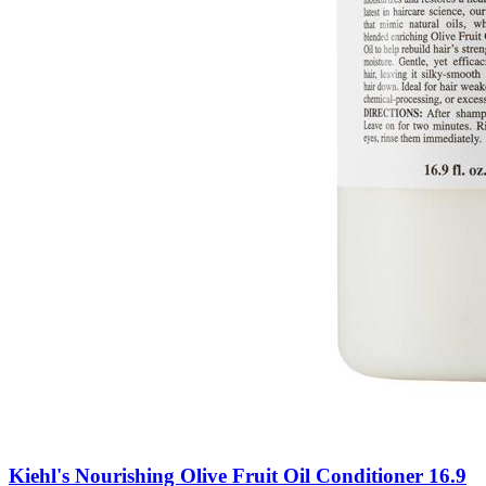
Kiehl's Nourishing Olive Fruit Oil Conditioner 16.9