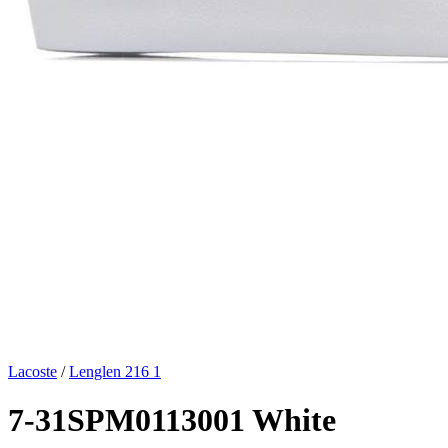
Lacoste
/
Lenglen 216 1
7-31SPM0113001 White